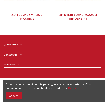
421 FLOW SAMPLING
411 OVERFLOW BRAZZOLI
MACHINE
INNODYE HT
Quick links
Contact us
Follow us
Questo sito fa uso di cookie per migliorare la tua esperienza d'uso. I
cookie utilizzati non hanno finalità di marketing.
Dimmi di più
©2021 Ramatex - Tutti i diritti riservati - sito realizzato da
imaginaria
Accept