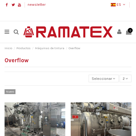
newsletter
ES
0
Inicio
Productos
Máquinas de tintura
Overflow
Overflow
Seleccionar
2
Nuevo