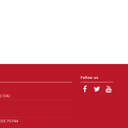
Follow us
O (VA)
RESE 70744