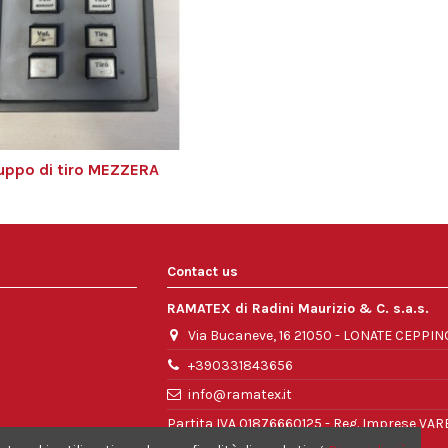
uppo di tiro MEZZERA
Contact us
RAMATEX di Radini Maurizio & C. s.a.s.
Via Bucaneve, 16 21050 - LONATE CEPPIN
+390331843656
info@ramatex.it
Partita IVA 01876660125 - Reg. Imprese VA