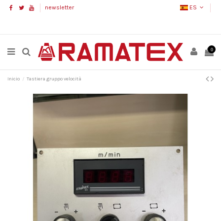
newsletter
ES
0
Inicio
Tastiera gruppo velocità