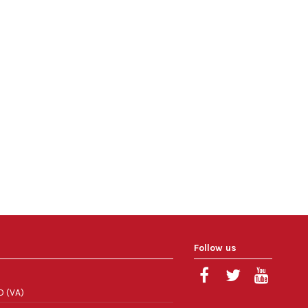
Follow us
O (VA)