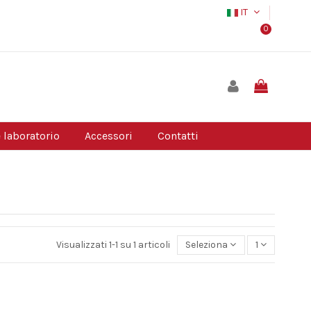
IT
0
 laboratorio
Accessori
Contatti
Visualizzati 1-1 su 1 articoli
Seleziona
1