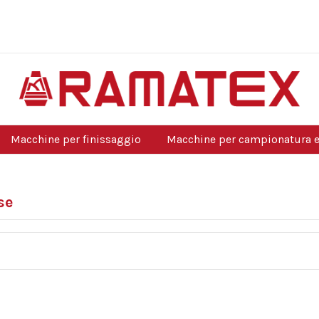
Macchine per finissaggio
Macchine per campionatura e
se