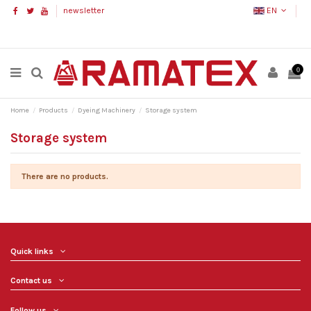
newsletter
EN
0
Home
Products
Dyeing Machinery
Storage system
Storage system
There are no products.
Quick links
Contact us
Follow us