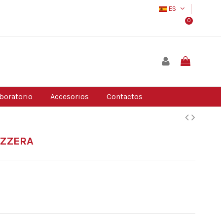
ES
0
boratorio
Accesorios
Contactos
EZZERA