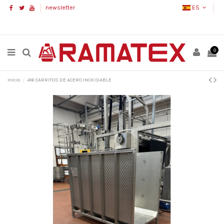
newsletter
ES
0
Inicio
416 CARRITOS DE ACERO INOXIDABLE