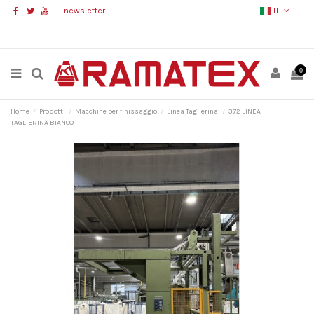
newsletter
IT
0
Home
Prodotti
Macchine per finissaggio
Linea Taglierina
372 LINEA
TAGLIERINA BIANCO