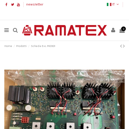
newsletter
IT
0
Home
Prodotti
Scheda E+L PK0501